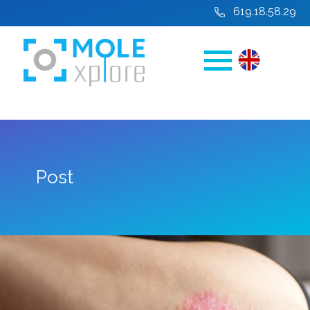
619.18.58.29
Post