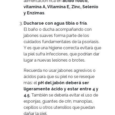
alimentación rica en
ácido fólico,
2016
vitamina A, Vitamina E, Zinc, Selenio
/
© MOLEXPLORE
y Enzimas
.
Ducharse con agua tibia o fría
.
El baño o ducha acompañando con
jabones suaves forma parte de los
cuidados fundamentales de la psoriasis.
Y es que una higiene correcta evitará que
la piel sufra infecciones, que podrían dar
lugar a nuevas lesiones o brotes.
Recuerda no usar jabones agresivos o
ácidos para que su piel no se reseque
más: el
pH del jabón deberá ser
ligeramente ácido y estar entre 4 y
4.5
. También se debería evitar el uso de
esponjas, guantes de crin, manoplas,
cepillos u otros utensilios que puedan
dañar la piel.