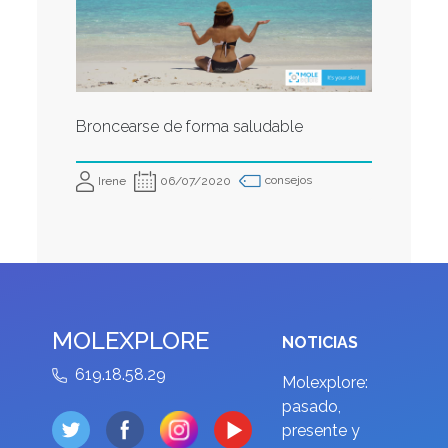
Broncearse de forma saludable
consejos
Irene
06/07/2020
MOLEXPLORE
NOTICIAS
619.18.58.29
Molexplore:
pasado,
presente y